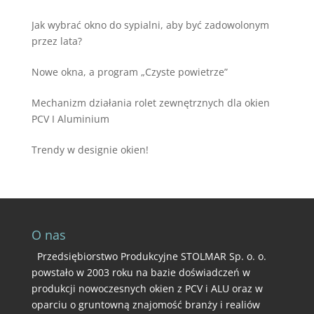
Jak wybrać okno do sypialni, aby być zadowolonym
przez lata?
Nowe okna, a program „Czyste powietrze”
Mechanizm działania rolet zewnętrznych dla okien
PCV I Aluminium
Trendy w designie okien!
O nas
Przedsiębiorstwo Produkcyjne STOLMAR Sp. o. o.
powstało w 2003 roku na bazie doświadczeń w
produkcji nowoczesnych okien z PCV i ALU oraz w
oparciu o gruntowną znajomość branży i realiów