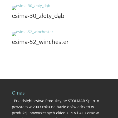
esima-30_złoty_dąb
esima-52_winchester
O nas
Przedsiębiorstwo Produkcyjne STOLMAR Sp. o. o.
powstało w 2003 roku na bazie doświadczeń w
produkcji nowoczesnych okien z PCV i ALU oraz w