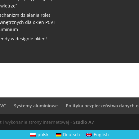
wietrze”
chanizm działania rolet
wnętrznych dla okien PCV I
luminium
endy w designie okien!
PVC
Systemy aluminiowe
Polityka bezpieczeństwa danych
kt i wykonanie strony internetowej -
Studio A7
polski
Deutsch
English