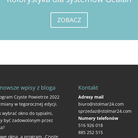
ZOBACZ
nowsze wpisy z bloga
Kontakt
ogram Czyste Powietrze 2022
Adresy mail
zmiany w tegorocznej edycji.
biuro@stolmar24.com
sprzedaz@stolmar24.com
k wybrać okno do sypialni,
Numery telefonów
y być zadowolonym przez
516 926 018
ta?
885 252 515
we okna, a program „Czyste