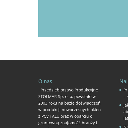
O nas
Naj
Przedsiębiorstwo Produkcyjne
Pr
STOLMAR Sp. o. o. powstało w
– 
2003 roku na bazie doświadczeń
Ja
w produkcji nowoczesnych okien
ab
z PCV i ALU oraz w oparciu o
la
gruntowną znajomość branży i
No