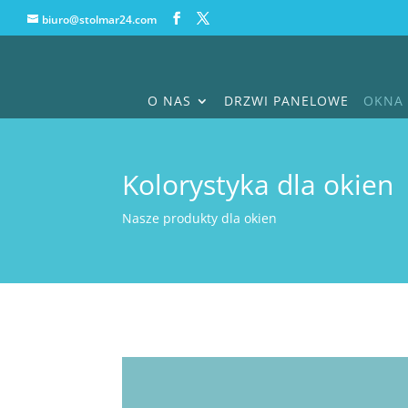
biuro@stolmar24.com
O NAS
DRZWI PANELOWE
OKNA 
Kolorystyka dla okien
Nasze produkty dla okien