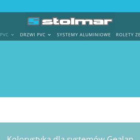
PVC
DRZWI PVC
SYSTEMY ALUMINIOWE
ROLETY 
Kolorystyka dla systemów Gealan