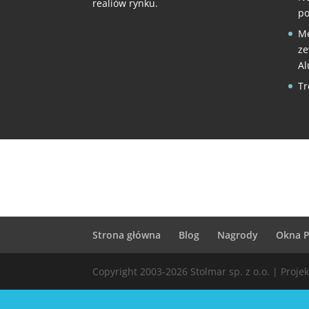
realiów rynku.
po
Me
ze
A
Tr
Strona główna
Blog
Nagrody
Okna 
Copyright 2003-2026 Stolmar sp. z o.o. | Proje