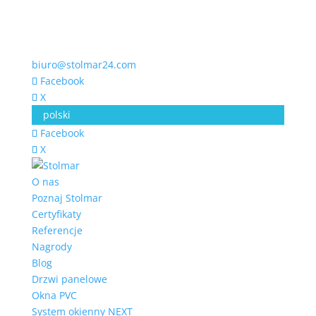
biuro@stolmar24.com
Facebook
X
polski
Facebook
X
O nas
Poznaj Stolmar
Certyfikaty
Referencje
Nagrody
Blog
Drzwi panelowe
Okna PVC
System okienny NEXT