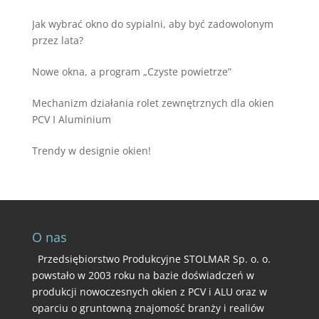
Jak wybrać okno do sypialni, aby być zadowolonym
przez lata?
Nowe okna, a program „Czyste powietrze”
Mechanizm działania rolet zewnętrznych dla okien
PCV I Aluminium
Trendy w designie okien!
O nas
Przedsiębiorstwo Produkcyjne STOLMAR Sp. o. o.
powstało w 2003 roku na bazie doświadczeń w
produkcji nowoczesnych okien z PCV i ALU oraz w
oparciu o gruntowną znajomość branży i realiów