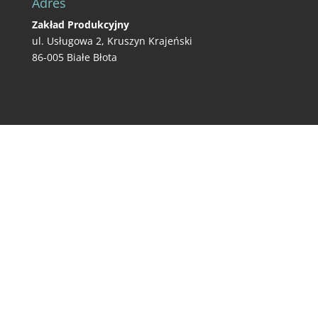
Adres
Zakład Produkcyjny
ul. Usługowa 2, Kruszyn Krajeński
86-005 Białe Błota