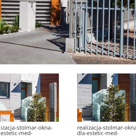
lizacja-stolmar-okna-
realizacja-stolmar-okn
-estetic-med-
dla-estetic-med-