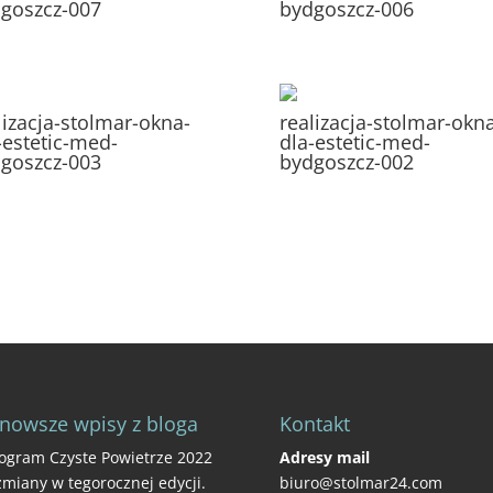
goszcz-007
bydgoszcz-006
lizacja-stolmar-okna-
realizacja-stolmar-okn
-estetic-med-
dla-estetic-med-
goszcz-003
bydgoszcz-002
nowsze wpisy z bloga
Kontakt
ogram Czyste Powietrze 2022
Adresy mail
zmiany w tegorocznej edycji.
biuro@stolmar24.com