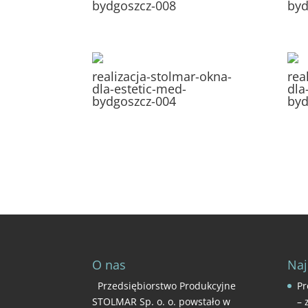
bydgoszcz-008
byd
realizacja-stolmar-okna-
rea
dla-estetic-med-
dla
bydgoszcz-004
byd
O nas
Naj
Przedsiębiorstwo Produkcyjne
Pr
STOLMAR Sp. o. o. powstało w
– 