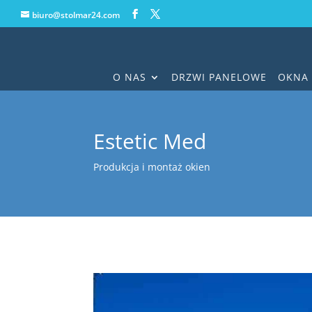
biuro@stolmar24.com
O NAS
DRZWI PANELOWE
OKNA 
Estetic Med
Produkcja i montaż okien