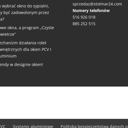
sprzedaz@stolmar24.com
k wybrać okno do sypialni,
Numery telefonów
y być zadowolonym przez
516 926 018
ta?
885 252 515
we okna, a program „Czyste
wietrze”
chanizm działania rolet
wnętrznych dla okien PCV I
luminium
endy w designie okien!
PVC
Systemy aluminiowe
Polityka bezpieczeństwa danych