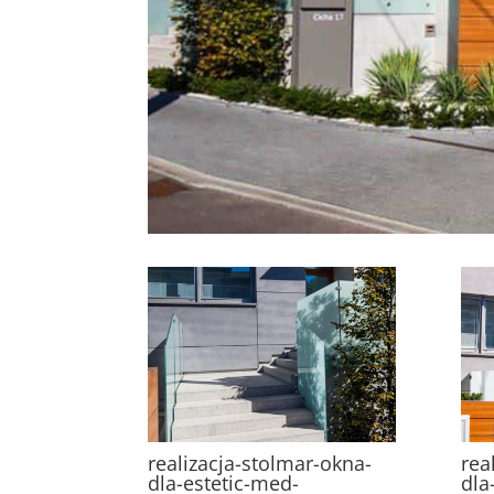
realizacja-stolmar-okna-
rea
dla-estetic-med-
dla