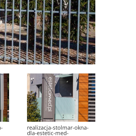
a-
realizacja-stolmar-okna-
dla-estetic-med-