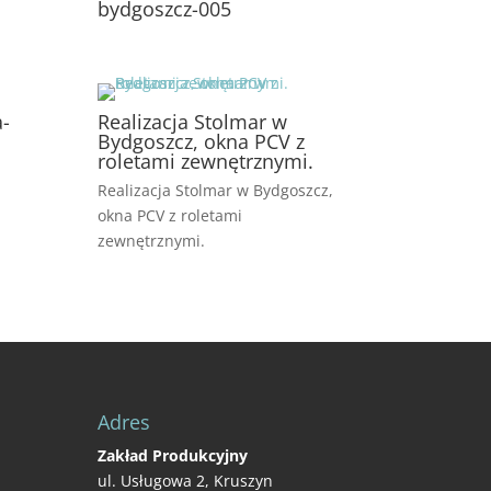
bydgoszcz-005
a-
Realizacja Stolmar w
Bydgoszcz, okna PCV z
roletami zewnętrznymi.
Realizacja Stolmar w Bydgoszcz,
okna PCV z roletami
zewnętrznymi.
Adres
Zakład Produkcyjny
ul. Usługowa 2, Kruszyn