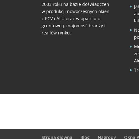
2003 roku na bazie doświadczeń
Ja
w produkcji nowoczesnych okien
ab
z PCV i ALU oraz w oparciu o
la
gruntowną znajomość branży i
No
realiów rynku.
po
Me
ze
A
Tr
Strona główna
Blog
Nagrody
Okna 