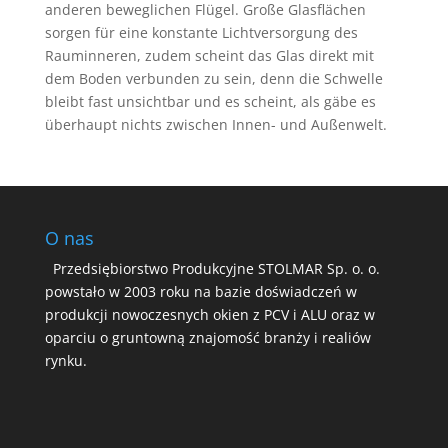
anderen beweglichen Flügel.
Große Glasflächen
sorgen für eine konstante Lichtversorgung des
Rauminneren, zudem scheint das Glas direkt mit
dem Boden verbunden zu sein, denn die Schwelle
bleibt fast unsichtbar und es scheint, als gäbe es
überhaupt nichts zwischen Innen- und Außenwelt.
O nas
Przedsiębiorstwo Produkcyjne STOLMAR Sp. o. o.
powstało w 2003 roku na bazie doświadczeń w
produkcji nowoczesnych okien z PCV i ALU oraz w
oparciu o gruntowną znajomość branży i realiów
rynku.