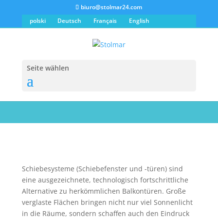
biuro@stolmar24.com
polski
Deutsch
Français
English
Schiebetüren-und
Fenster
Seite wählen
Die besten Schiebe-Systeme in Bydgoszcz
Schiebesysteme (Schiebefenster und -türen) sind
eine ausgezeichnete, technologisch fortschrittliche
Alternative zu herkömmlichen Balkontüren.
Große
verglaste Flächen bringen nicht nur viel Sonnenlicht
in die Räume, sondern schaffen auch den Eindruck