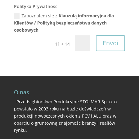
Polityka Prywatności
Zapoznałem się z
Klauzulą informacyjna dla
Klientów / Polityką bezpieczeństwa danych
osobowych
Envoi
=
11 + 14
O nas
Przedsiębiorstwo Produkcyjne STOLMAR Sp. o. o.
powstało w 2003 roku na bazie doświadczeń w
produkcji nowoczesnych okien z PCV i ALU oraz w
oparciu o gruntowną znajomość branży i realiów
rynku.